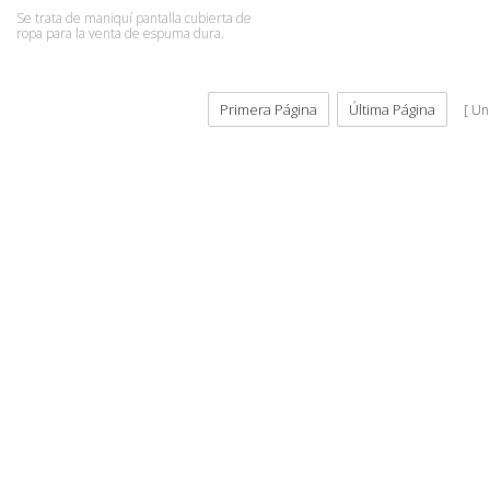
venta
Se trata de maniquí pantalla cubierta de
ropa para la venta de espuma dura.
Primera Página
Última Página
Un 