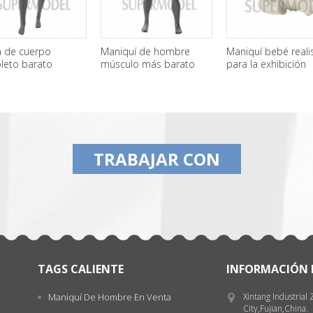
 de cuerpo
Maniquí de hombre
Maniquí bebé reali
leto barato
músculo más barato
para la exhibición
quíes femeninos
para la venta
la venta
TRABAJAR CON
TAGS CALIENTE
INFORMACIÓN 
Maniquí De Hombre En Venta
Xintang Industrial
City,Fujian,China.