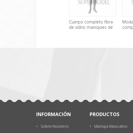
Cuerpo completo fibra
Moda
de vidrio maniquíes de
comp
mujer de pie por mayor
mani
一
para 
张
INFORMACIÓN
PRODUCTOS
Sobre Nosotros
Maniquí Masculino