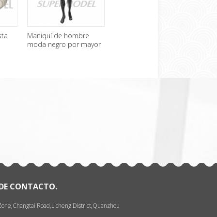
sta
Maniquí de hombre
Maniquí hombre sin
Sexy
moda negro por mayor
cabeza barato venta
mani
exhi
一
pant
张
DE CONTACTO.
 Zone,Changtai Road,Licheng District,Quanzhou