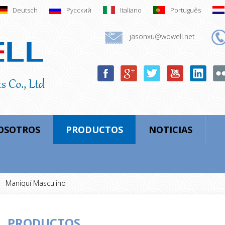
Deutsch
Русский
Italiano
Português
jasonxu@wowell.net
OSOTROS
PRODUCTOS
NOTICIAS
Maniquí Masculino
PRODUCTOS