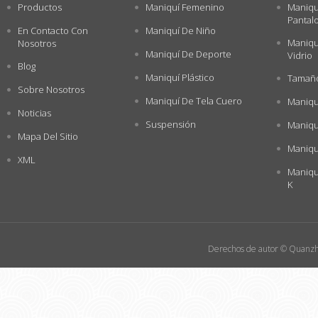
Productos
Maniquí Femenino
Maniqu
Pantal
En Contacto Con
Maniquí De Niño
Maniqu
Nosotros
Maniquí De Deporte
Vidrio
Blog
Maniquí Plástico
Tamaño
Sobre Nosotros
Maniquí De Tela Cuero
Maniqu
Noticias
Suspensión
Maniqu
Mapa Del Sitio
Maniqu
XML
Maniqu
K
Derechos de autor © Quanzho