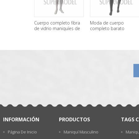
Cuerpo completo fibra
Moda de cuerpo
de vidrio maniquíes de
completo barato
mujer de pie por mayor
maniquíes femeninos
一
para la venta
张
INFORMACIÓN
PRODUCTOS
TAGS C
Página De Inicio
Maniquí Masculino
Maniqu